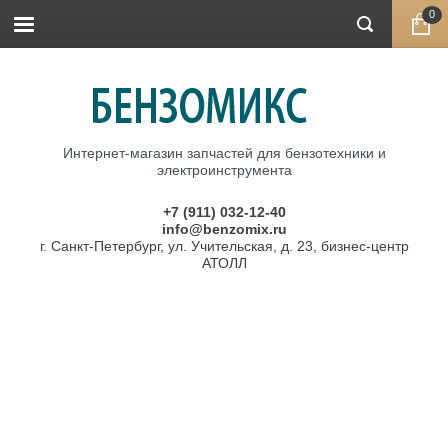
0
Интернет-магазин запчастей для бензотехники и
электроинструмента
+7 (911) 032-12-40
info@benzomix.ru
г. Санкт-Петербург, ул. Учительская, д. 23, бизнес-центр
АТОЛЛ
Главная
\
Запчасти HUSQVARNA
\
Корпуса
\ Корпус
маслонасоса HUSQVARNA 137, 142, Китай
Корпус маслонасоса HUSQVARNA 137,
142, Китай
Артикул:
37006000004