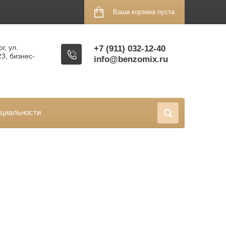
Ваша корзина пуста
г, ул.
+7 (911) 032-12-40
23, бизнес-
info@benzomix.ru
циальности
лушителя ECHO
1ES, HC-