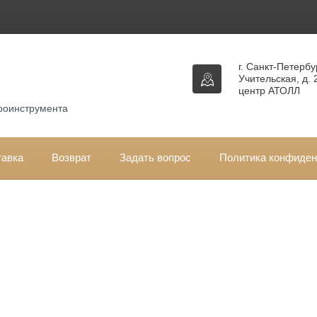
г. Санкт-Петербур
Учительская, д. 
центр АТОЛЛ
троинструмента
тавка
Возврат
Задать вопрос
Политика конфиден
вная
\
Запчасти ECHO
\
Запчасти ECHO HCR-161ES
\ Прокладка г
-161ES, HCR-171ES, HC-341ES
окладка глушителя ECHO HCR-161ES, HCR-17
1ES
кул:
V104000850
Производитель:
ECHO