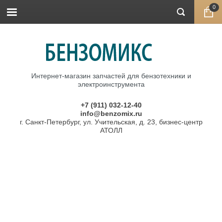
0
Интернет-магазин запчастей для бензотехники и
электроинструмента
+7 (911) 032-12-40
info@benzomix.ru
г. Санкт-Петербург, ул. Учительская, д. 23, бизнес-центр
АТОЛЛ
Главная
\
Запчасти DDE
\
Прокладки
\ Прокладка
карбюратора DDE GB420RD
Прокладка карбюратора DDE GB420RD
Артикул:
60363-0E52