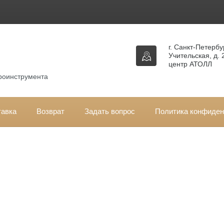
г. Санкт-Петербур
Учительская, д. 
центр АТОЛЛ
троинструмента
тавка
Возврат
Задать вопрос
Политика конфиден
вная
\
Запчасти CHAMPION
\
Запчасти для опрыскивателей
\
CHAMP
аг газа CHAMPION PS226
чаг газа CHAMPION PS226
кул:
02050190007
Производитель:
CHAMPION