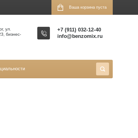
Ваша корзина пуста
г, ул.
+7 (911) 032-12-40
23, бизнес-
info@benzomix.ru
циальности
ION PS226
\