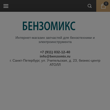
0
Интернет-магазин запчастей для бензотехники и
электроинструмента
+7 (911) 032-12-40
info@benzomix.ru
г. Санкт-Петербург, ул. Учительская, д. 23, бизнес-центр
АТОЛЛ
Главная
\
Запчасти для триммеров бензиновых
\
Шайбы для
триммеров
\ Шайба ножа прижимная 47-35-30 мм
Шайба ножа прижимная 47-35-30 мм
Артикул:
02020100045