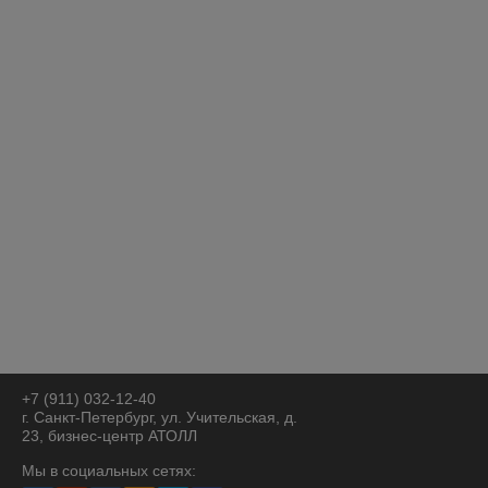
Внутренний диаметр - 30 мм
Ширина - 17 мм
Диаметр отверстия - 10,8 мм
СКЧ. 02020100012
Назад
+7 (911) 032-12-40
г. Санкт-Петербург, ул. Учительская, д.
23, бизнес-центр АТОЛЛ
Мы в социальных сетях: