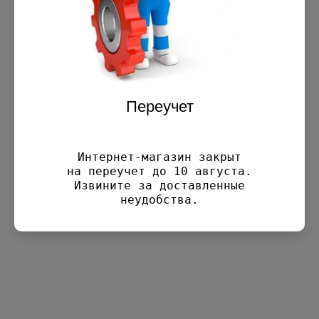
Производитель:
CHAMPION
375.00
руб.
Переучет
−
+
Количество:
Интернет-магазин закрыт

Добавить в корзину
на переучет до 10 августа.

Извините за доставленные

Распечатать
неудобства.
Описание
Шайба ножа прижимная 47-35-30 мм
Наружные диаметры - 47 и 35 мм