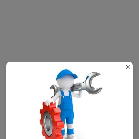
Сортировать по:
Держатель шланга DDE
Держатель шланга DDE
PV90-H левый
PV90-H правый
Артикул:
157003
Артикул:
157005
Производитель:
Производитель:
DDE
DDE
Количество:
Количество: