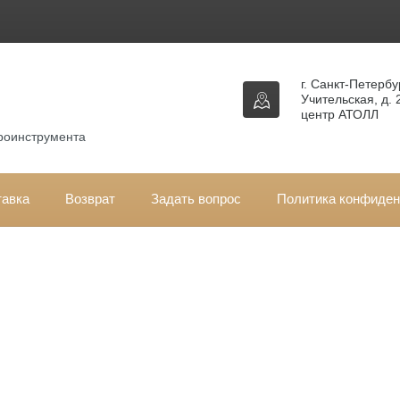
г. Санкт-Петербур
Учительская, д. 
центр АТОЛЛ
троинструмента
тавка
Возврат
Задать вопрос
Политика конфиден
вная
\
Запчасти DDE
\ Гусеницы
сеницы