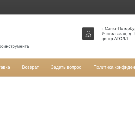
г. Санкт-Петербур
Учительская, д. 
центр АТОЛЛ
троинструмента
тавка
Возврат
Задать вопрос
Политика конфиден
вная
\
Запчасти ECHO
\ Запчасти ECHO HCR-161ES
пчасти для бензиновых ножниц ECHO HCR-1
Мощность - 0,6 кВт / 0,8 л.с.
Объем двигателя - 21,2 куб. см
Запуск
ES Start
Объем топливного бака - 0,5 л