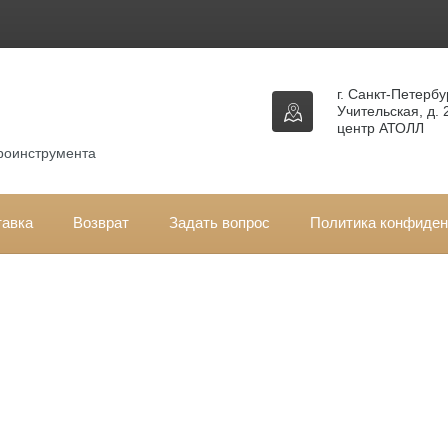
г. Санкт-Петербур
Учительская, д. 
центр АТОЛЛ
троинструмента
тавка
Возврат
Задать вопрос
Политика конфиден
вная
\
Запчасти для генераторов бензиновых
\ Поршни
ршни бензиновых генераторов